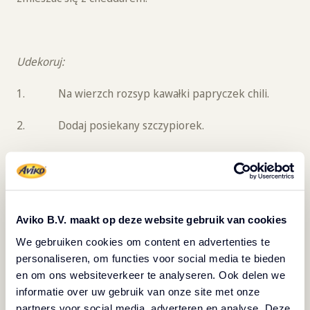
Udekoruj:
1. Na wierzch rozsyp kawałki papryczek chili.
2. Dodaj posiekany szczypiorek.
3. Serwuj z ćwiartkami limonki na boku dla
orzeźwiającego akcentu.
Wskazówka od szefa
Aviko B.V. maakt op deze website gebruik van cookies
kuchni
We gebruiken cookies om content en advertenties te
personaliseren, om functies voor social media te bieden
Podawaj na ciepło jako wyjątkową, pikantną przekąskę
en om ons websiteverkeer te analyseren. Ook delen we
– dla jednej osoby lub jako porcję do dzielenia się.
informatie over uw gebruik van onze site met onze
Skomponuj z orzeźwiającym napojem, żeby
partners voor social media, adverteren en analyse. Deze