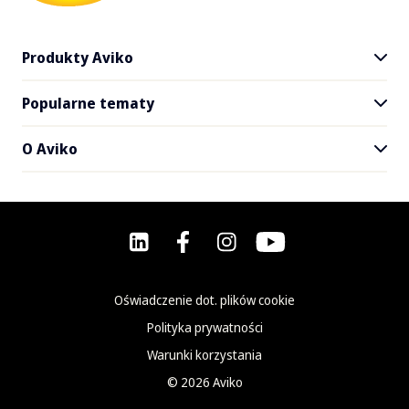
Produkty Aviko
Popularne tematy
Wszystkie produkty
Frytki Aviko SuperCrunch
O Aviko
Jedzenie na dowóz i na wynos
Nasi dystrybutorzy
Przepisy
Poznaj Aviko
Newsletter
FAQ - Najczęściej zadawane pytania
Kontakt
Oświadczenie dot. plików cookie
Polityka prywatności
Warunki korzystania
©
2026
Aviko