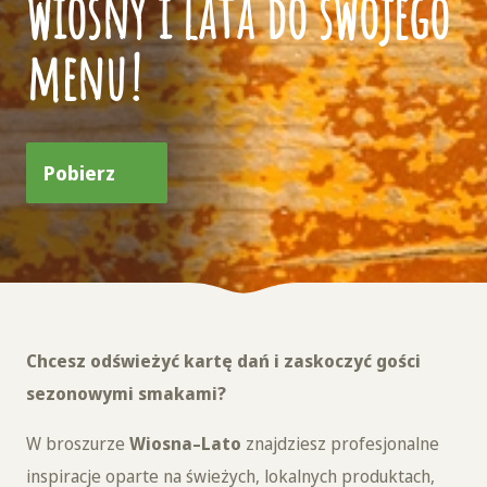
wiosny i lata do swojego
menu!
Pobierz
Chcesz odświeżyć kartę dań i zaskoczyć gości
sezonowymi smakami?
W broszurze
Wiosna–Lato
znajdziesz profesjonalne
inspiracje oparte na świeżych, lokalnych produktach,