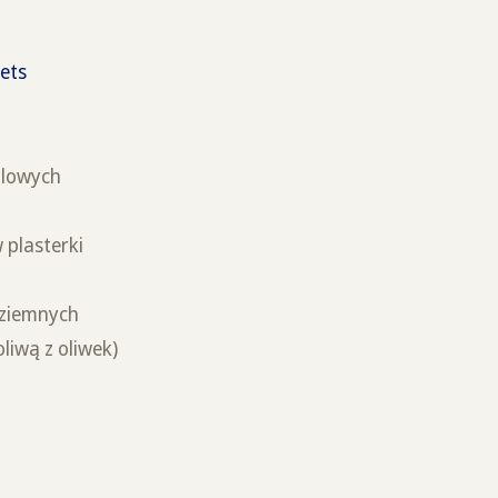
ets
jlowych
 plasterki
 ziemnych
oliwą z oliwek)