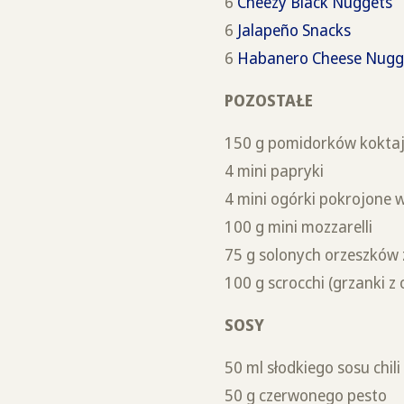
6
Cheezy Black Nuggets
6
Jalapeño Snacks
6
Habanero Cheese Nugg
POZOSTAŁE
150 g pomidorków kokta
4 mini papryki
4 mini ogórki pokrojone w
100 g mini mozzarelli
75 g solonych orzeszków
100 g scrocchi (grzanki z 
SOSY
50 ml słodkiego sosu chili
50 g czerwonego pesto