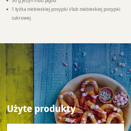
50 g jeżyn i/lub jagód
1 łyżka niebieskiej posypki i/lub niebieskiej posypki
cukrowej
Użyte produkty