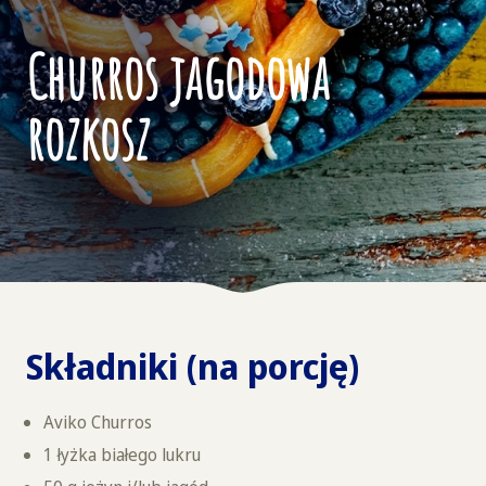
Churros jagodowa
rozkosz
Składniki (na porcję)
Aviko Churros
1 łyżka białego lukru