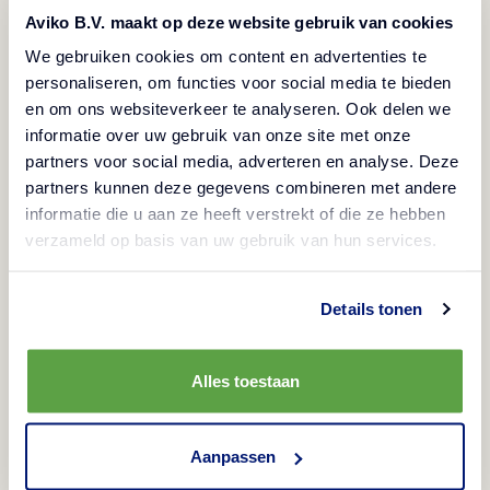
Aviko B.V. maakt op deze website gebruik van cookies
Sposób przygotowania
We gebruiken cookies om content en advertenties te
personaliseren, om functies voor social media te bieden
Czas przygotowania: 5 minut
en om ons websiteverkeer te analyseren. Ook delen we
informatie over uw gebruik van onze site met onze
Przygotuj churros zgodnie z instrukcją na
partners voor social media, adverteren en analyse. Deze
opakowaniu. Dobrze odsącz churros i przełóż je na
partners kunnen deze gegevens combineren met andere
talerz.
informatie die u aan ze heeft verstrekt of die ze hebben
Oblej churros lukrem. Posyp od razu owocami i
verzameld op basis van uw gebruik van hun services.
posypką.
Details tonen
Alles toestaan
Sprawdź inne przepisy
Aanpassen