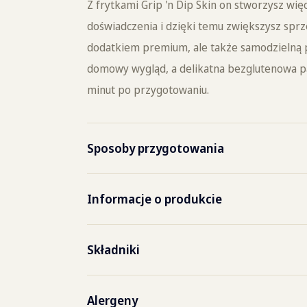
Z frytkami Grip 'n Dip Skin on stworzysz wi
doświadczenia i dzięki temu zwiększysz sprze
dodatkiem premium, ale także samodzielną p
domowy wygląd, a delikatna bezglutenowa pa
minut po przygotowaniu.
Sposoby przygotowania
Frytownica
3-3,5
Informacje o produkcie
Piec konwekcyjno-
15 mi
Kod produktu
8092
Składniki
parowy
ziemniaki, olej słonecznikowy, modyfiko
Kod EAN folii
8710
Alergeny
Piec konwekcyjno-
czas 
dekstryna, substancje spulchniające (E4