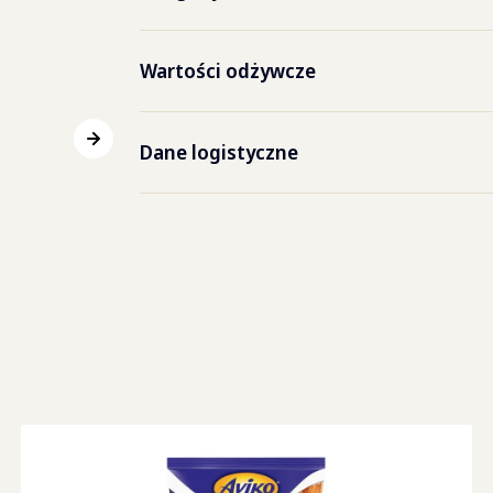
mikrofalowy
typu 
(E415)
Kod EAN kartonu
8710
Nie zawiera alergenów.
Wartości odżywcze
Airfryer
czas 
Okres przechowywania
24 mi
typu u
Wartości odżywcze
W 10
Dane logistyczne
Wartość energetyczna
634
kJ
Waga opakowania
2000
Białko
2.2
g
Zawartość kartonu
5
x
2
Węglowodany
23
g
Liczba kartonów na
9
warstwie
w tym cukry
0.2
g
Liczba warstw na
6