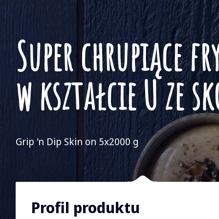
Super chrupiące fr
w kształcie U ze s
Grip 'n Dip Skin on 5x2000 g
Profil produktu