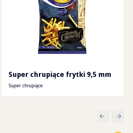
x
80
x
186
cm
Super chrupiące frytki 9,5 mm
Super chrupiące