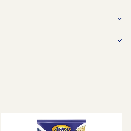
pieca
449956371
i sposób przygotowania zależą od
esiące/-18°C
rządzenia i wielkości porcji
0 g
 (
151
kcal)
g
000
g