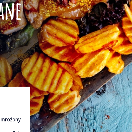
ane
 mrożony