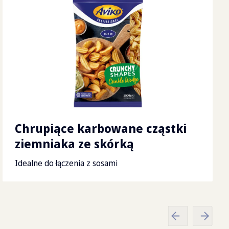
x
80
x
194
cm
Chrupiące karbowane cząstki
ziemniaka ze skórką
Idealne do łączenia z sosami