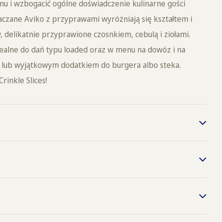
u i wzbogacić ogólne doświadczenie kulinarne gości
aczane Aviko z przyprawami wyróżniają się kształtem i
, delikatnie przyprawione czosnkiem, cebulą i ziołami.
 idealne do dań typu loaded oraz w menu na dowóz i na
 lub wyjątkowym dodatkiem do burgera albo steka.
rinkle Slices!
in/175°C
min/200 °C
11
modyfikowana, mąka ryżowa, sól, dekstryna,