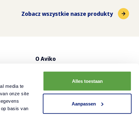
Zobacz wszystkie nasze produkty
O Aviko
nos
Poznaj Aviko
Alles toestaan
FAQ - Najczęściej zadawane pytania
al media te
van onze site
Kontakt
 gegevens
Aanpassen
 op basis van
Polityka
Warunki
©
2026
prywatności
korzystania
Aviko