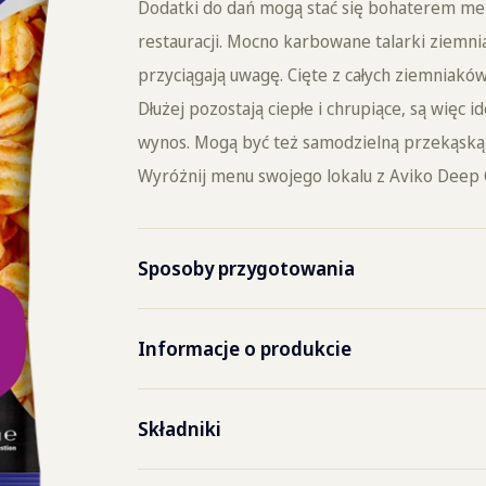
Dodatki do dań mogą stać się bohaterem men
restauracji. Mocno karbowane talarki ziemni
przyciągają uwagę. Cięte z całych ziemniaków
Dłużej pozostają ciepłe i chrupiące, są więc
wynos. Mogą być też samodzielną przekąską
Wyróżnij menu swojego lokalu z Aviko Deep C
Sposoby przygotowania
Frytownica
2,5 m
Informacje o produkcie
Piec konwekcyjno-
8-10 
Kod produktu
8099
Składniki
parowy
ziemniaki, olej słonecznikowy, skrobia 