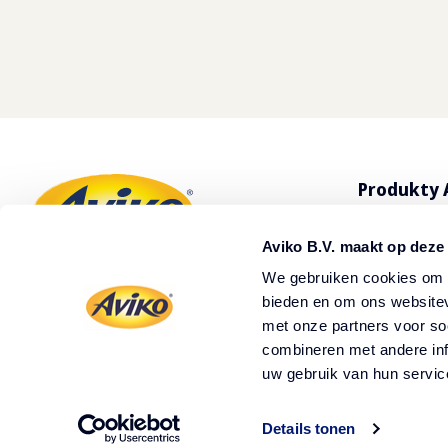
Produkty 
Wszystkie 
Aviko B.V. maakt op deze
Frytki Avik
We gebruiken cookies om c
bieden en om ons websitev
Nasi dystr
met onze partners voor so
combineren met andere inf
uw gebruik van hun servic
Details tonen