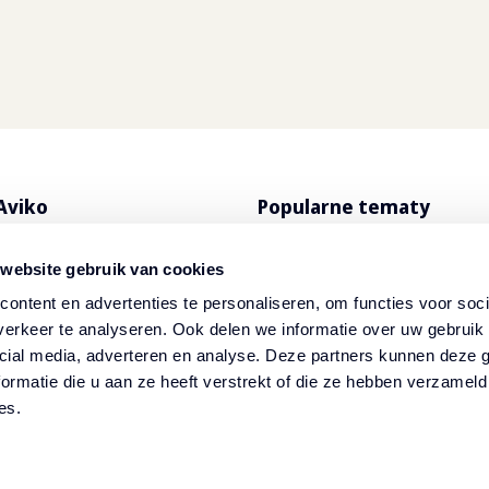
Aviko
Popularne tematy
produkty
Jedzenie na dowóz i na wy
 website gebruik van cookies
o SuperCrunch
Przepisy
ontent en advertenties te personaliseren, om functies voor soci
erkeer te analyseren. Ook delen we informatie over uw gebruik 
ybutorzy
Newsletter
cial media, adverteren en analyse. Deze partners kunnen deze
ormatie die u aan ze heeft verstrekt of die ze hebben verzameld
es.
Oświadczenie dot. plików
cookie