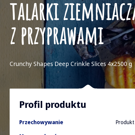
talarki ziemniacz
z przyprawami
Crunchy Shapes Deep Crinkle Slices 4x2500 g
Profil produktu
Przechowywanie
Produkt