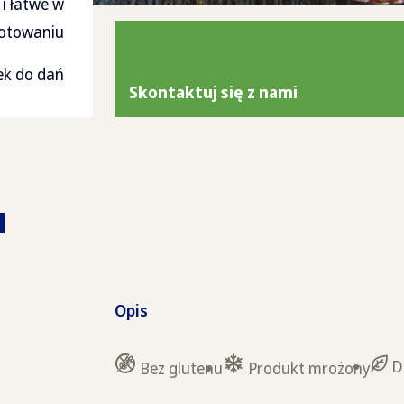
 i łatwe w
otowaniu
k do dań
Skontaktuj się z nami
u
Opis
D
Bez glutenu
Produkt mrożony