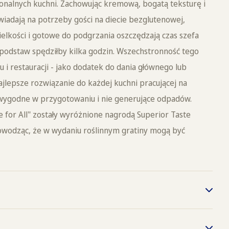
sjonalnych kuchni. Zachowując kremową, bogatą teksturę i
iadają na potrzeby gości na diecie bezglutenowej,
wielkości i gotowe do podgrzania oszczędzają czas szefa
 podstaw spędziłby kilka godzin. Wszechstronność tego
u i restauracji - jako dodatek do dania głównego lub
jlepsze rozwiązanie do każdej kuchni pracującej na
, wygodne w przygotowaniu i nie generujące odpadów.
 for All" zostały wyróżnione nagrodą Superior Taste
dowodząc, że w wydaniu roślinnym gratiny mogą być
 min/220°C