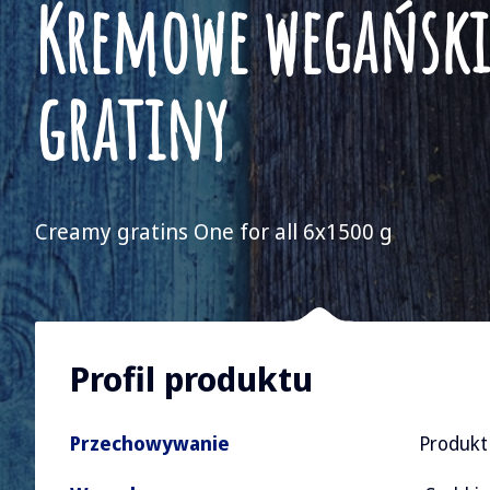
Kremowe wegański
gratiny
Creamy gratins One for all 6x1500 g
Profil produktu
Przechowywanie
Produkt