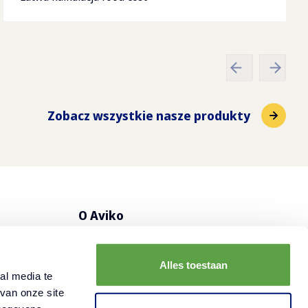
Zobacz wszystkie nasze produkty
O Aviko
nos
Poznaj Aviko
Alles toestaan
FAQ - Najczęściej zadawane pytania
al media te
van onze site
Kontakt