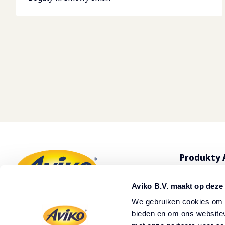
Produkty 
Wszystkie 
Aviko B.V. maakt op deze
Frytki Avik
We gebruiken cookies om c
bieden en om ons websitev
Nasi dystr