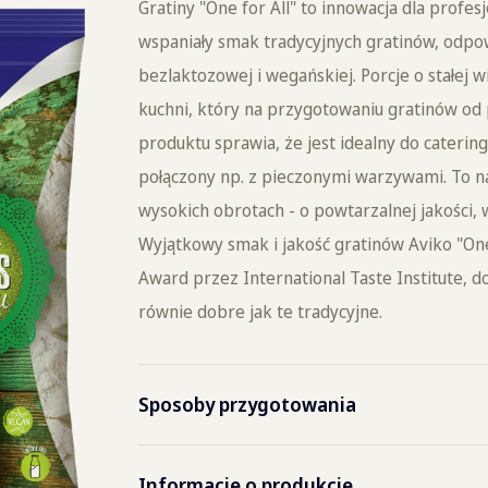
Gratiny "One for All" to innowacja dla profe
wspaniały smak tradycyjnych gratinów, odpow
bezlaktozowej i wegańskiej. Porcje o stałej 
kuchni, który na przygotowaniu gratinów od
produktu sprawia, że jest idealny do catering
połączony np. z pieczonymi warzywami. To na
wysokich obrotach - o powtarzalnej jakości
Wyjątkowy smak i jakość gratinów Aviko "One
Award przez International Taste Institute, 
równie dobre jak te tradycyjne.
Sposoby przygotowania
Piekarnik
20-25
Informacje o produkcie