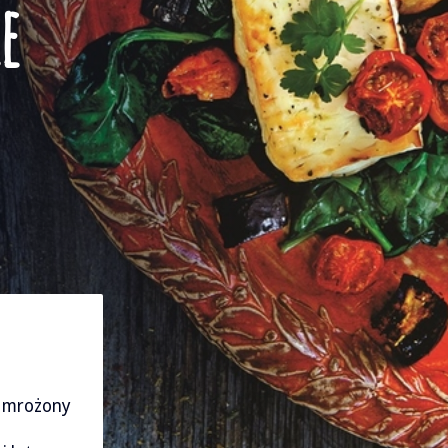
e
 mrożony