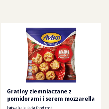
g
x
80
x
199
cm
Gratiny ziemniaczane z
g
pomidorami i serem mozzarella
Łatwa kalkulacja food cost