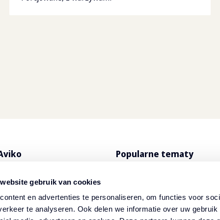
Aviko
Popularne tematy
produkty
Jedzenie na dowóz i na wy
 website gebruik van cookies
o SuperCrunch
Przepisy
ontent en advertenties te personaliseren, om functies voor soci
erkeer te analyseren. Ook delen we informatie over uw gebruik 
ybutorzy
Newsletter