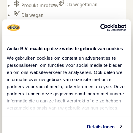
Dla wegetarian
Produkt mrożony
Dla wegan
Churros do Twojej restauracji. Wystarczy wyjąć je
z opakowania i usmażyć we frytownicy (ok. 3
minuty). Możesz serwować je zarówno
Aviko B.V. maakt op deze website gebruik van cookies
stacjonarnie, jak i na wynos – w rożku lub na tacce.
We gebruiken cookies om content en advertenties te
Stała waga sztuki ułatwia kalkulację food cost.
personaliseren, om functies voor social media te bieden
en om ons websiteverkeer te analyseren. Ook delen we
Churros można serwować zarówno jako deser, np.
informatie over uw gebruik van onze site met onze
z cukrem pudrem, czekoladą lub karmelem, jak i
partners voor social media, adverteren en analyse. Deze
słodką opcję w menu śniadaniowym. Jeśli szukasz
partners kunnen deze gegevens combineren met andere
zaskakujących propozycji do Twojego menu,
informatie die u aan ze heeft verstrekt of die ze hebben
verzameld op basis van uw gebruik van hun services.
możesz podać churros w wersji wytrawnej, np. z
sosem aioli. Aviko Churros są odpowiednie dla
wegetarian i wegan.
Details tonen