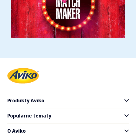
Produkty Aviko
Popularne tematy
Wszystkie produkty
Frytki Aviko SuperCrunch
O Aviko
Jedzenie na dowóz i na wynos