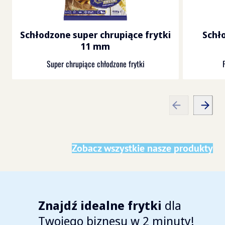
Schłodzone super chrupiące frytki
Schł
11 mm
Super chrupiące chłodzone frytki
Zobacz wszystkie nasze produkty
Znajdź idealne frytki
dla
Twojego biznesu w 2 minuty!