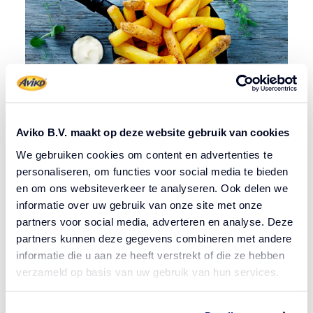
Aviko B.V. maakt op deze website gebruik van cookies
We gebruiken cookies om content en advertenties te
personaliseren, om functies voor social media te bieden
en om ons websiteverkeer te analyseren. Ook delen we
Mnóstwo do wyboru!
informatie over uw gebruik van onze site met onze
partners voor social media, adverteren en analyse. Deze
Nie bez powodu jesteś w House of Fries! Jest tu w czym
partners kunnen deze gegevens combineren met andere
wybierać. Mamy bardzo wiele opcji frytek zarówno
informatie die u aan ze heeft verstrekt of die ze hebben
mrożonych, jak i schłodzonych. Śmiało pytaj nas o pomoc w
verzameld op basis van uw gebruik van hun services.
wyborze lub skorzystaj z narzędzia Fries MatchMaker, aby
sprawdzić, które frytki najbardziej pasuję do Twojego biznesu.