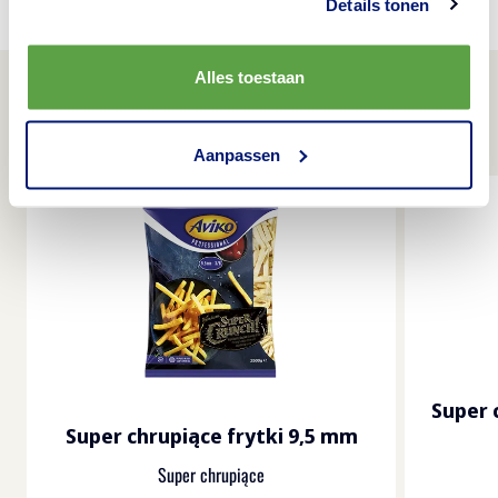
Details tonen
Alles toestaan
Ulubione frytki mrożone
Aanpassen
Super 
Super chrupiące frytki 9,5 mm
Super chrupiące