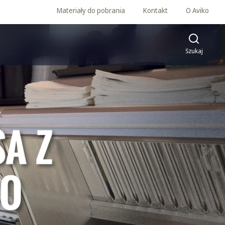
Materiały do pobrania
Kontakt
O Aviko
Szukaj
ści przygotowania