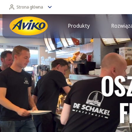
Strona główna
Produkty
Rozwiąz
Strona główna
Dla konsumentów
Frytki Turbo, dla