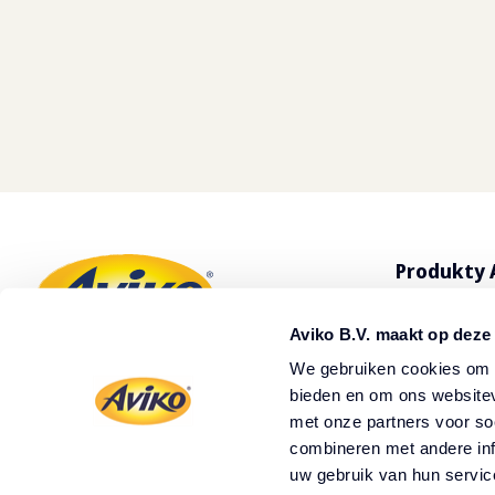
Produkty 
Wszystkie 
Aviko B.V. maakt op deze
Frytki Avik
We gebruiken cookies om c
bieden en om ons websitev
Nasi dystr
met onze partners voor so
combineren met andere inf
uw gebruik van hun servic