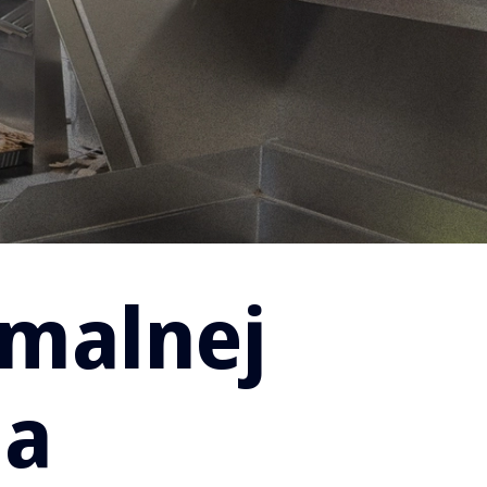
ymalnej
ia