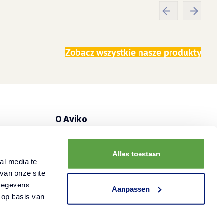
Zobacz wszystkie nasze produkty
O Aviko
nos
Poznaj Aviko
Alles toestaan
FAQ - Najczęściej zadawane pytania
al media te
van onze site
Kontakt
 gegevens
Aanpassen
 op basis van