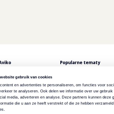
Aviko
Popularne tematy
produkty
Jedzenie na dowóz i na wy
 website gebruik van cookies
o SuperCrunch
Przepisy
ontent en advertenties te personaliseren, om functies voor soci
erkeer te analyseren. Ook delen we informatie over uw gebruik 
ybutorzy
Newsletter
cial media, adverteren en analyse. Deze partners kunnen deze
ormatie die u aan ze heeft verstrekt of die ze hebben verzameld
es.