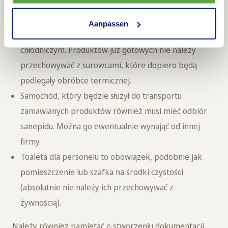
powietrza (czyli np. zapachy z toalety nie mogą
przepływać do kuchni).
Aanpassen
Warto pomyśleć o osobnym pomieszczeniu
chłodniczym. Produktów już gotowych nie należy
przechowywać z surowcami, które dopiero będą
podlegały obróbce termicznej.
Samochód, który będzie służył do transportu
zamawianych produktów również musi mieć odbiór
sanepidu. Można go ewentualnie wynająć od innej
firmy.
Toaleta dla personelu to obowiązek, podobnie jak
pomieszczenie lub szafka na środki czystości
(absolutnie nie należy ich przechowywać z
żywnością).
Należy również pamiętać o stworzeniu dokumentacji