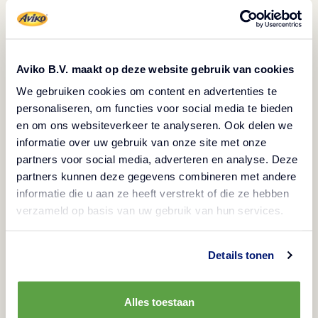
możliwość zainstalowania siatek (żeby uniknąć
wlatywania owadów).
Lokal powinien mieć dostęp do zimnej i ciepłej wody.
Warto wygospodarować osobne pomieszczenie na
Aviko B.V. maakt op deze website gebruik van cookies
warzywa i owoce oraz jaja (przygotowalnia warzyw i
We gebruiken cookies om content en advertenties te
personaliseren, om functies voor social media te bieden
owoców lub przygotowalnia warzyw, owoców i jaj).
en om ons websiteverkeer te analyseren. Ook delen we
Jeśli ich nie masz, to możesz starać się o rozdzielność
informatie over uw gebruik van onze site met onze
czasową. W kuchni powinno wydzielić się osobne
partners voor social media, adverteren en analyse. Deze
miejsce do przygotowania mięsa, a osobne do
partners kunnen deze gegevens combineren met andere
informatie die u aan ze heeft verstrekt of die ze hebben
pakowania żywności.
verzameld op basis van uw gebruik van hun services.
Pomieszczenia muszą być dobrze wentylowane, a w
każdym musi być przynajmniej wentylacja
Details tonen
grawitacyjna (w toaletach mechaniczna). Należy mieć
również na uwadze, aby nie dopuścić do krzyżowania
drogi czystej z brudną w przypadku przepływu
Alles toestaan