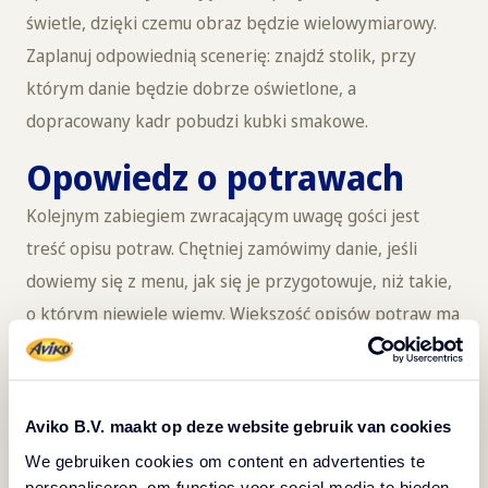
świetle, dzięki czemu obraz będzie wielowymiarowy.
Zaplanuj odpowiednią scenerię: znajdź stolik, przy
którym danie będzie dobrze oświetlone, a
dopracowany kadr pobudzi kubki smakowe.
Opowiedz o potrawach
Kolejnym zabiegiem zwracającym uwagę gości jest
treść opisu potraw. Chętniej zamówimy danie, jeśli
dowiemy się z menu, jak się je przygotowuje, niż takie,
o którym niewiele wiemy. Większość opisów potraw ma
podobną długość, żeby pasować do układu strony.
Jednak niektóre wyłamują się z tego schematu – są
dłuższe, żeby przyciągnąć uwagę gości i skłonić do
Aviko B.V. maakt op deze website gebruik van cookies
zamówienia. Jeżeli dodamy do tego siłę nostalgii, efekt
We gebruiken cookies om content en advertenties te
będzie murowany (mało kto oprze się deserowi o
personaliseren, om functies voor social media te bieden