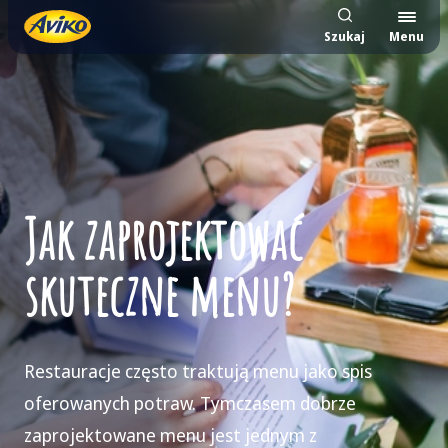
Szukaj
Menu
Jak zaprojektować
skuteczne menu?
Restauracje często traktują menu jako spis
oferowanych potraw. Tymczasem dobrze
zaprojektowane menu jest jednym z