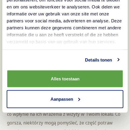
nazwie „Domowy sernik jak u babci”, prawda?).
en om ons websiteverkeer te analyseren. Ook delen we
informatie over uw gebruik van onze site met onze
Opowieść o potrawach sprawdza się też, gdy mamy do
partners voor social media, adverteren en analyse. Deze
czynienia z potrawami nieznanymi, obco brzmiącymi,
partners kunnen deze gegevens combineren met andere
informatie die u aan ze heeft verstrekt of die ze hebben
np. w kuchni orientalnej. W skrajnych przypadkach
verzameld op basis van uw gebruik van hun services.
restauracje mogą je ponumerować, żeby goście nie czuli
się skrępowani przy wymawianiu obco brzmiących
Details tonen
nazw (podobny zabieg stosuje się często w karcie win).
Ogranicz wybór
Alles toestaan
Na pierwszy rzut oka im więcej potraw w menu, tym
lepiej. Nic bardziej mylnego! Kiedy goście dostaną do
Aanpassen
wyboru zbyt wiele opcji, mogą poczuć się zestresowani,
co wpłynie na ich wrażenia z wizyty w Twoim lokalu. Co
gorsza, niektórzy mogą pomyśleć, że część potraw